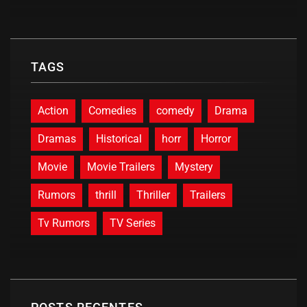
TAGS
Action
Comedies
comedy
Drama
Dramas
Historical
horr
Horror
Movie
Movie Trailers
Mystery
Rumors
thrill
Thriller
Trailers
Tv Rumors
TV Series