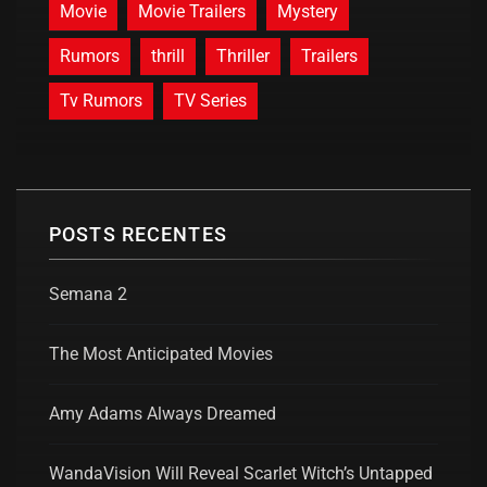
Movie
Movie Trailers
Mystery
Rumors
thrill
Thriller
Trailers
Tv Rumors
TV Series
POSTS RECENTES
Semana 2
The Most Anticipated Movies
Amy Adams Always Dreamed
WandaVision Will Reveal Scarlet Witch’s Untapped