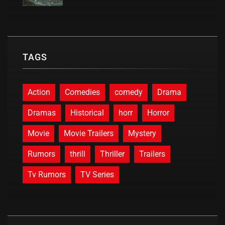
TAGS
Action
Comedies
comedy
Drama
Dramas
Historical
horr
Horror
Movie
Movie Trailers
Mystery
Rumors
thrill
Thriller
Trailers
Tv Rumors
TV Series