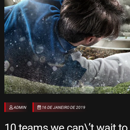
ADMIN
16 DE JANEIRO DE 2019
10 teams we can\’t wait to